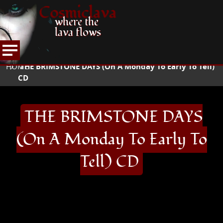
Cosmiclava
where the
lava flows
ARTIKEL UND MEHR
RECORD REVIEWS
T
HOME
THE BRIMSTONE DAYS (On A Monday To Early To Tell)
CD
THE BRIMSTONE DAYS
(On A Monday To Early To
Tell) CD