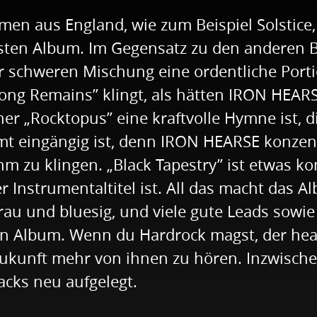
n aus England, wie zum Beispiel Solstice,
rsten Album. Im Gegensatz zu den anderen 
er schweren Mischung eine ordentliche Porti
ong Remains” klingt, als hätten IRON HEAR
 „Rocktopus” eine kraftvolle Hymne ist, die
mmt eingängig ist, denn IRON HEARSE konzen
m zu klingen. „Black Tapestry” ist etwas ko
er Instrumentaltitel ist. All das macht das 
 rau und bluesig, und viele gute Leads sowi
n Album. Wenn du Hardrock magst, der heavy
ukunft mehr von ihnen zu hören. Inzwischen
acks neu aufgelegt.