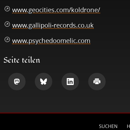
www.geocities.com/koldrone/
www.gallipoli-records.co.uk
www.psychedoomelic.com
Seite teilen
Teilen
Teilen
Teilen
Drucken
SUCHEN
H