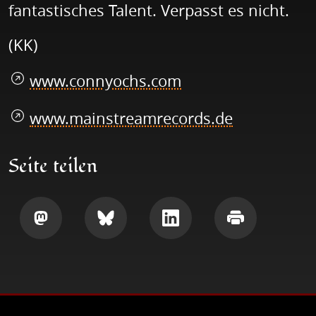
fantastisches Talent. Verpasst es nicht.
(KK)
www.connyochs.com
www.mainstreamrecords.de
Seite teilen
Teilen
Teilen
Teilen
Drucken