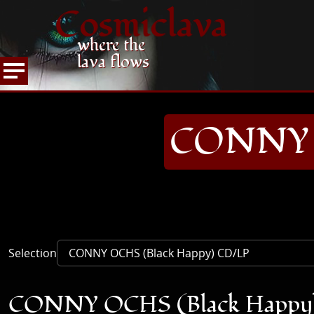
Cosmiclava
where the
lava flows
ARTIKEL UND MEHR
RECORD REVIEWS
C
HOME
CONNY O
Selection
CONNY OCHS (Black Happy