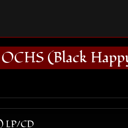
CONNY OCHS (Black Happy) CD/LP
CHS (Black Happ
) LP/CD