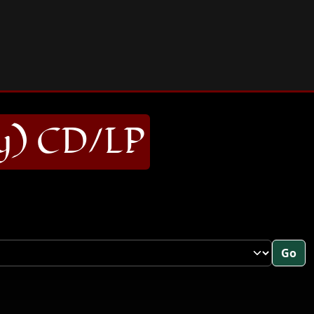
y) CD/LP
Go