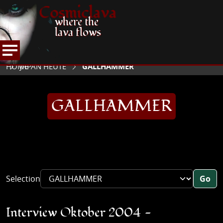
Cosmiclava
where the
lava flows
ARTIKEL UND MEHR
JAPANS SCHWERSTER
HOME
JAPAN HEUTE
GALLHAMMER
GALLHAMMER
Selection
Go
Interview Oktober 2004 -