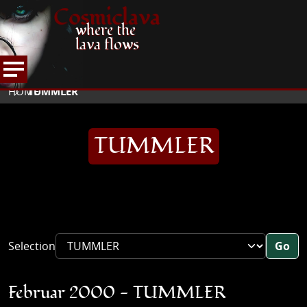
Cosmiclava
where the
lava flows
ARTIKEL UND MEHR
INTERVIEWS
2000
HOME
TUMMLER
TUMMLER
Selection
Go
Februar 2000 - TUMMLER