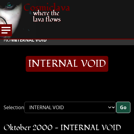
Cosmiclava
where the
lava flows
ARTIKEL UND MEHR
INTERVIEWS
2000
HOME
INTERNAL VOID
INTERNAL VOID
Selection
Go
Oktober 2000 - INTERNAL VOID